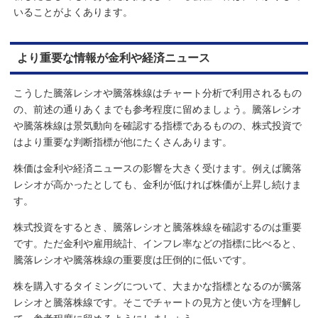
いることがよくあります。
より重要な情報が金利や経済ニュース
こうした騰落レシオや騰落株線はチャート分析で利用されるもの
の、前述の通りあくまでも参考程度に留めましょう。騰落レシオ
や騰落株線は景気動向を確認する指標であるものの、株式投資で
はより重要な判断指標が他にたくさんあります。
株価は金利や経済ニュースの影響を大きく受けます。例えば騰落
レシオが高かったとしても、金利が低ければ株価が上昇し続けま
す。
株式投資をするとき、騰落レシオと騰落株線を確認するのは重要
です。ただ金利や雇用統計、インフレ率などの指標に比べると、
騰落レシオや騰落株線の重要度は圧倒的に低いです。
株を購入するタイミングについて、大まかな指標となるのが騰落
レシオと騰落株線です。そこでチャートの見方と使い方を理解し