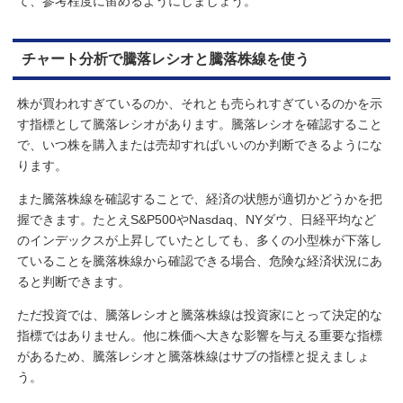
て、参考程度に留めるようにしましょう。
チャート分析で騰落レシオと騰落株線を使う
株が買われすぎているのか、それとも売られすぎているのかを示
す指標として騰落レシオがあります。騰落レシオを確認すること
で、いつ株を購入または売却すればいいのか判断できるようにな
ります。
また騰落株線を確認することで、経済の状態が適切かどうかを把
握できます。たとえS&P500やNasdaq、NYダウ、日経平均など
のインデックスが上昇していたとしても、多くの小型株が下落し
ていることを騰落株線から確認できる場合、危険な経済状況にあ
ると判断できます。
ただ投資では、騰落レシオと騰落株線は投資家にとって決定的な
指標ではありません。他に株価へ大きな影響を与える重要な指標
があるため、騰落レシオと騰落株線はサブの指標と捉えましょ
う。