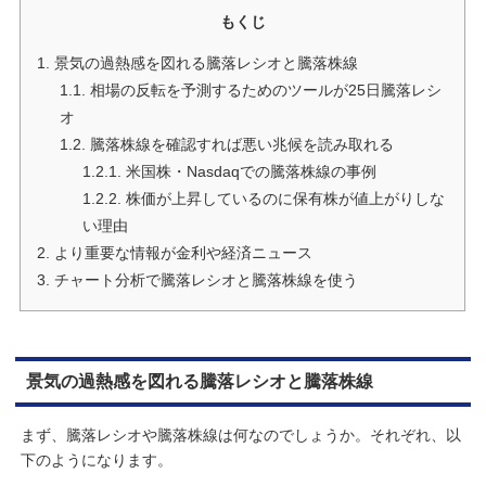
もくじ
1.
景気の過熱感を図れる騰落レシオと騰落株線
1.1.
相場の反転を予測するためのツールが25日騰落レシ
オ
1.2.
騰落株線を確認すれば悪い兆候を読み取れる
1.2.1.
米国株・Nasdaqでの騰落株線の事例
1.2.2.
株価が上昇しているのに保有株が値上がりしな
い理由
2.
より重要な情報が金利や経済ニュース
3.
チャート分析で騰落レシオと騰落株線を使う
景気の過熱感を図れる騰落レシオと騰落株線
まず、騰落レシオや騰落株線は何なのでしょうか。それぞれ、以
下のようになります。