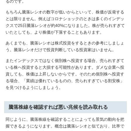
るのです。
もちろん騰落レシオの数字が低いからといって、株価が反発する
とは限りません。例えばコロナショックのときは多くのインデッ
クスで25日騰落レシオが約40%になりました。株が売られすぎて
いたとしても、より株価が下落することもあります。
あくまでも、騰落レシオは株式投資をするときの参考にしましょ
う。騰落レシオだけで投資判断している投資家はいません。
またインデックスではなく個別株へ投資する場合、売られすぎて
いる株へ投資すると大損する可能性があります。ダメな企業へ投
資しても、株価は上昇しないからです。そのため個別株へ投資す
る場合、「業績は優れているものの、売られすぎている割安株」
を見つけるようにしましょう。
騰落株線を確認すれば悪い兆候を読み取れる
同じように、騰落株線を確認することによっても景気の動向を把
握できるようになります。概念は騰落レシオと似ており、比率で