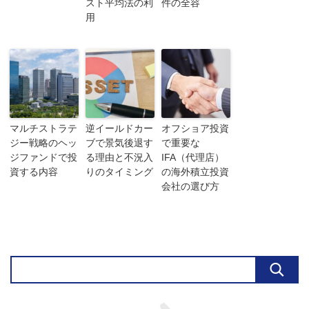
スト平均法の利
件の全容
用
マルチストラテ
逆イールドカー
オフショア投資
ジー戦略のヘッ
ブで景気後退す
で重要な
ジファンドで投
る理由と不況入
IFA（代理店）
資する内容
りのタイミング
の海外積立投資
会社の選び方