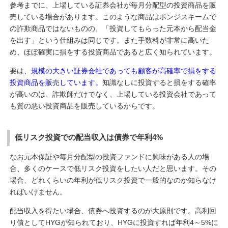
参考までに、上場している証券会社が毎月分配型の投資商品を販
売している場合があります。このような商品はポンジスキームで
の詐欺商品ではないものの、「投資してもらった元本から配当金
を出す」という仕組みは同じです。また手数料が非常に高いた
め、ほぼ確実に損をする投資商品であると広く知られています。
要は、
規模の大きい証券会社であっても顧客が高確率で損をする
投資商品を販売しています。
知識なしに投資すると損をする確率
が高いのは、詐欺師だけでなく、上場している投資会社であって
も質の悪い投資商品を販売しているからです。
低リスク投資での配当収入は債券で年利4%
なお元本保証や毎月分配型の投資ファンドに興味がある人の場
合、多くのケースで低リスク投資をしたい人だと思います。その
場合、どれくらいの年利が低リスク投資で一般的なのか知らなけ
ればいけません。
配当収入を得たい場合、債券へ投資するのが大原則です。高利回
り債としてHYGが知られており、HYGに投資すれば年利4～5%に