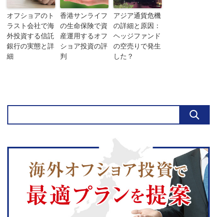
オフショアのト
香港サンライフ
アジア通貨危機
ラスト会社で海
の生命保険で資
の詳細と原因：
外投資する信託
産運用するオフ
ヘッジファンド
銀行の実態と詳
ショア投資の評
の空売りで発生
細
判
した？